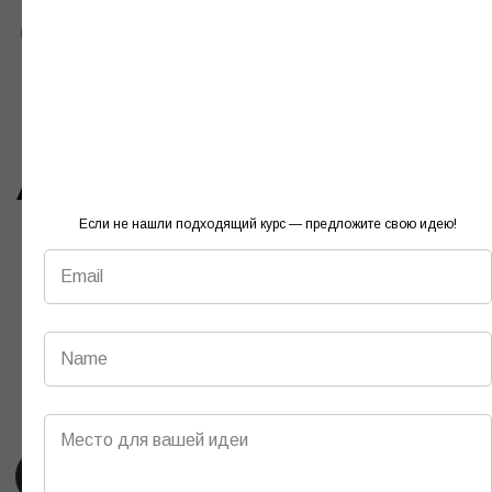
Наименование: ООО «СОВРЕМЕННОЕ
ОБРАЗОВАНИЕ 3»
Юр. адрес: 109 390, г. Москва, ул. Артюхиной,
д. 6, к. 1, подв. пом. I, ком. 8А
Телефон: +7(495)933 26 83, +7(495)782 34 43
ОГРН: 1 067 760 497 936
ИНН 7725590046 / КПП 772301001
Если не нашли подходящий курс — предложите свою идею!