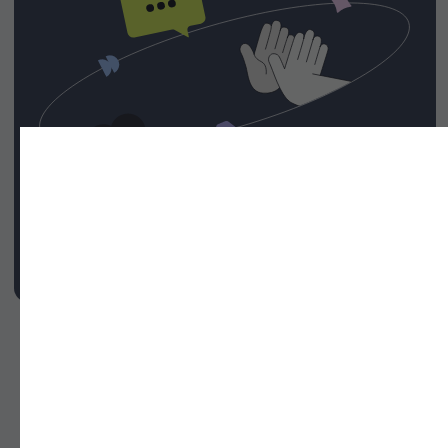
Для компании
Контакты
Личный кабинет
Задать вопрос в Telegram
121170, г. Москва,
Кутузовский проспект, д.34, стр.14
Официальный сайт института
Договор оферта
Политика обработки данных