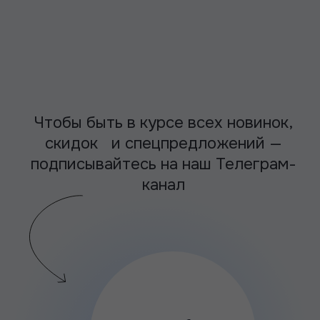
скидок и спецпредложений —
подписывайтесь на наш Телеграм-
канал
Войти
Войти
Каталог
Каталог
О Лектории
О Лектории
Сертификаты
Сертификаты
Д
Д