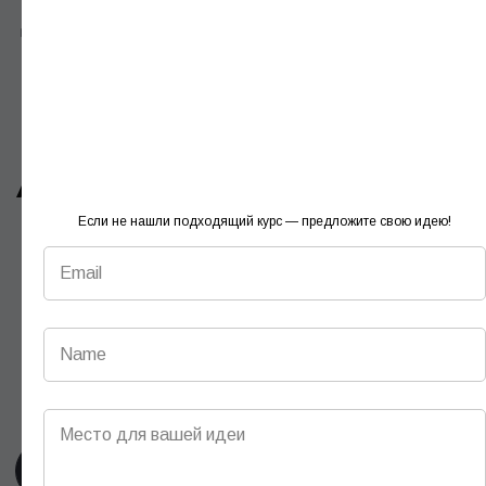
Наименование: ООО «СОВРЕМЕННОЕ
ОБРАЗОВАНИЕ 3»
Юр. адрес: 109 390, г. Москва, ул. Артюхиной,
д. 6, к. 1, подв. пом. I, ком. 8А
Телефон: +7(495)933 26 83, +7(495)782 34 43
ОГРН: 1 067 760 497 936
ИНН 7725590046 / КПП 772301001
Если не нашли подходящий курс — предложите свою идею!