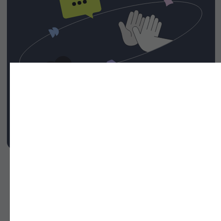
Для компании
Контакты
Личный кабинет
Задать вопрос в Telegram
121170, г. Москва,
Кутузовский проспект, д.34, стр.14
Официальный сайт института
Договор оферта
Политика обработки данных