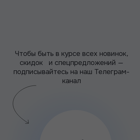
скидок и спецпредложений —
подписывайтесь на наш Телеграм-
канал
Войти
Войти
Каталог
Каталог
О Лектории
О Лектории
Сертификаты
Сертификаты
Д
Д